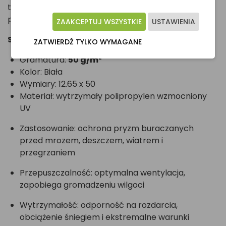
tylko ochronę, ale i oszczędność czasu oraz
pieniędzy!
ZAAKCEPTUJ WSZYSTKIE
USTAWIENIA
Specyfikacja:
ZATWIERDŹ TYLKO WYMAGANE
Gramatura:
50 g/m²
Kolor: Biała
Wymiary: 12.65 x 50
Materiał: wytrzymały polipropylen wzmocniony
UV
Zastosowanie: ochrona pryzm buraczanych
przed mrozem, deszczem, wiatrem i
przegrzaniem
Przepuszczalność: optymalna wentylacja,
zapobiega gromadzeniu wilgoci
Wytrzymałość: odporność na rozdarcia,
obciążenie śniegiem i ekstremalne warunki