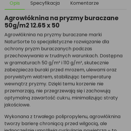
Opis
Specyfikacja
Komentarze
Agrowłóknina na pryzmy buraczane
50g/m2 12.65 x 50
Agrowłóknina na pryzmy buraczane marki
NaturSorte to specjalistyczne rozwiązanie dla
ochrony pryzm buraczanych podczas
przechowywania w trudnych warunkach. Dostępna
w gramaturach 50 g/m² i 110 g/m², skutecznie
zabezpiecza buraki przed mrozem, ulewami oraz
porywistym wiatrem, stabilizując temperaturę
wewnątrz pryzmy. Dzięki temu korzenie nie
przemarzają, nie przegrzewają się i zachowują
optymalną zawartość cukru, minimalizując straty
jakościowe.
Wykonana z trwałego polipropylenu, agrowłóknina
tworzy barierę chroniącą przed wilgocią, ale
jednocześnie umożliwia cyrkulację powietrza – to