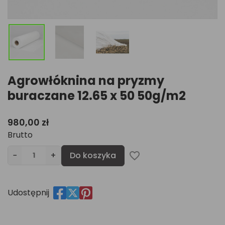
Agrowłóknina na pryzmy
buraczane 12.65 x 50 50g/m2
980,00 zł
Brutto
−
+
Do koszyka
favorite_border
Udostępnij