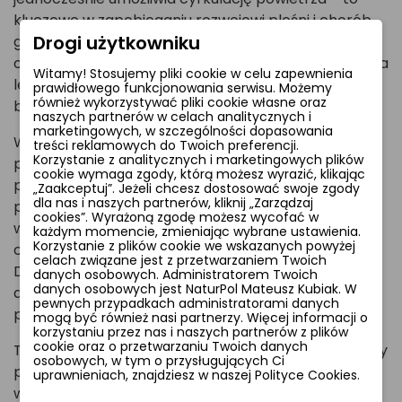
kluczowe w zapobieganiu rozwojowi pleśni i chorób
Drogi użytkowniku
grzybowych. Jej wytrzymała struktura wytrzymuje
obciążenie śniegiem oraz mechaniczne naprężenia, a
Witamy! Stosujemy pliki cookie w celu zapewnienia
lekki materiał ułatwia szybkie rozłożenie i demontaż
prawidłowego funkcjonowania serwisu. Możemy
również wykorzystywać pliki cookie własne oraz
bez uszkodzeń.
naszych partnerów w celach analitycznych i
marketingowych, w szczególności dopasowania
W praktyce, agrowłóknina sprawdza się zarówno
treści reklamowych do Twoich preferencji.
Korzystanie z analitycznych i marketingowych plików
przy krótkotrwałym (2-5 tygodni), jak i dłuższym
cookie wymaga zgody, którą możesz wyrazić, klikając
przechowywaniu buraków. Zaleca się okrycie pryzm
„Zaakceptuj”. Jeżeli chcesz dostosować swoje zgody
dla nas i naszych partnerów, kliknij „Zarządzaj
przed pierwszymi przymrozkami, a w przypadku
cookies”. Wyrażoną zgodę możesz wycofać w
wyższych temperatur (>12°C) – możliwość
każdym momencie, zmieniając wybrane ustawienia.
Korzystanie z plików cookie we wskazanych powyżej
częściowego odkrycia dla poprawy wentylacji.
celach związane jest z przetwarzaniem Twoich
Dodatkowo, płachta ułatwia późniejszy załadunek i
danych osobowych. Administratorem Twoich
danych osobowych jest NaturPol Mateusz Kubiak. W
doczyszczanie buraków, skracając czas
pewnych przypadkach administratorami danych
przygotowania do transportu.
mogą być również nasi partnerzy. Więcej informacji o
korzystaniu przez nas i naszych partnerów z plików
cookie oraz o przetwarzaniu Twoich danych
To inwestycja, która się zwraca: redukuje straty masy
osobowych, w tym o przysługujących Ci
plonów, przedłuża świeżość buraków i służy przez
uprawnieniach, znajdziesz w naszej Polityce Cookies.
wiele sezonów. Wybierając NaturSorte, zyskujesz nie