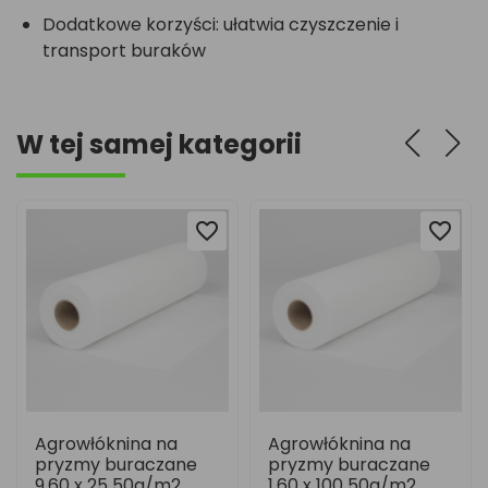
Dodatkowe korzyści: ułatwia czyszczenie i
transport buraków
W tej samej kategorii
favorite_border
favorite_border
favorite_border
favorite_border
owłóknina na
Agrowłóknina na
Agrow
zmy buraczane
pryzmy buraczane
pryzm
0 x 25 50g/m2
1.60 x 100 50g/m2
4.80 x