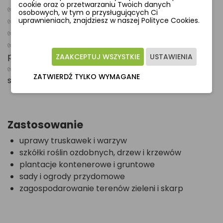
cookie oraz o przetwarzaniu Twoich danych
✅ dobrze przepuszcza wodę i powietrze
osobowych, w tym o przysługujących Ci
✅ podnosi temperaturę gleby i chroni wilgoć
uprawnieniach, znajdziesz w naszej Polityce Cookies.
✅ nie gnije, odporna na działanie wilgoci
✅ posiada stabilizację UV – odporna na
promieniowanie słoneczne
ZAAKCEPTUJ WSZYSTKIE
USTAWIENIA
✅ praktyczne znakowanie – linie lub kratka ułatwiają
ZATWIERDŹ TYLKO WYMAGANE
sadzenie
Zastosowanie
uprawy truskawek i warzyw
szkółki roślin ozdobnych, drzew i krzewów
plantacje kontenerowe i gruntowe
sady i ogrody przydomowe
zagospodarowanie terenów zieleni i skarp