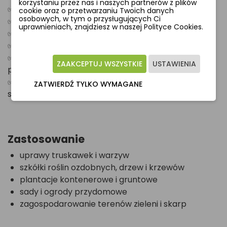
korzystaniu przez nas i naszych partnerów z plików
✅ powstrzymuje wzrost chwastów – blokuje światło
cookie oraz o przetwarzaniu Twoich danych
osobowych, w tym o przysługujących Ci
✅ dobrze przepuszcza wodę i powietrze
uprawnieniach, znajdziesz w naszej Polityce Cookies.
✅ podnosi temperaturę gleby i chroni wilgoć
✅ nie gnije, odporna na działanie wilgoci
✅ posiada stabilizację UV – odporna na
ZAAKCEPTUJ WSZYSTKIE
USTAWIENIA
promieniowanie słoneczne
✅ praktyczne znakowanie – linie lub kratka ułatwiają
ZATWIERDŹ TYLKO WYMAGANE
sadzenie
Zastosowanie
uprawy truskawek i warzyw
szkółki roślin ozdobnych, drzew i krzewów
plantacje kontenerowe i gruntowe
sady i ogrody przydomowe
zagospodarowanie terenów zieleni i skarp