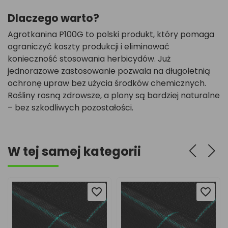
Dlaczego warto?
Agrotkanina P100G to polski produkt, który pomaga
ograniczyć koszty produkcji i eliminować
konieczność stosowania herbicydów. Już
jednorazowe zastosowanie pozwala na długoletnią
ochronę upraw bez użycia środków chemicznych.
Rośliny rosną zdrowsze, a plony są bardziej naturalne
– bez szkodliwych pozostałości.
W tej samej kategorii
favorite_border
favorite_border
favorite_border
favorite_border