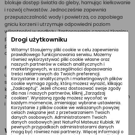
blokuje dostęp światła do gleby, hamując kiełkowanie
i rozwój chwastów. Jednocześnie zapewnia
przepuszczalność wody i powietrza, co zapobiega
gniciu korzeni i utrzymuje odpowiedni poziom
wilgotności w podłożu. Zastosowanie czarnej tkaniny
pozwala również podnieść temperaturę gleby, co
Drogi użytkowniku
przyspiesza rozwój roślin – szczególnie w
Witamy! Stosujemy pliki cookie w celu zapewnienia
chłodniejszych miesiącach.
prawidłowego funkcjonowania serwisu. Możemy
również wykorzystywać pliki cookie własne oraz
naszych partnerów w celach analitycznych i
Produkt posiada stabilizację UV, dzięki czemu nie
marketingowych, w szczególności dopasowania
treści reklamowych do Twoich preferencji.
ulega degradacji pod wpływem promieniowania
Korzystanie z analitycznych i marketingowych plików
słonecznego. Dodatkowe znakowanie w linie lub
cookie wymaga zgody, którą możesz wyrazić, klikając
„Zaakceptuj”. Jeżeli chcesz dostosować swoje zgody
kratkę ułatwia rozmieszczanie donic i roślin na
dla nas i naszych partnerów, kliknij „Zarządzaj
zagonach, co jest dużym udogodnieniem w szkółkach
cookies”. Wyrażoną zgodę możesz wycofać w
każdym momencie, zmieniając wybrane ustawienia.
i na plantacjach.
Korzystanie z plików cookie we wskazanych powyżej
celach związane jest z przetwarzaniem Twoich
danych osobowych. Administratorem Twoich
danych osobowych jest NaturPol Mateusz Kubiak. W
pewnych przypadkach administratorami danych
Właściwości użytkowe
mogą być również nasi partnerzy. Więcej informacji o