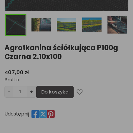
Agrotkanina ściółkująca P100g
Czarna 2.10x100
407,00 zł
Brutto
−
+
Do koszyka
favorite_border
Udostępnij