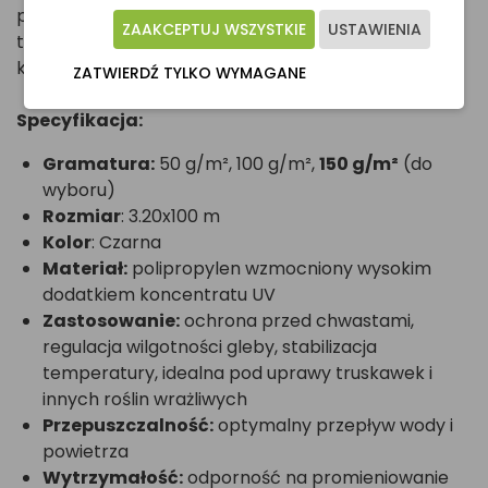
pielęgnację i dbasz o ekologię. To rozwiązanie dla
ZAAKCEPTUJ WSZYSTKIE
USTAWIENIA
tych, którzy stawiają na jakość i długoterminowe
korzyści!
ZATWIERDŹ TYLKO WYMAGANE
Specyfikacja:
Gramatura:
50 g/m², 100 g/m²,
150 g/m²
(do
wyboru)
Rozmiar
: 3.20x100 m
Kolor
: Czarna
Materiał:
polipropylen wzmocniony wysokim
dodatkiem koncentratu UV
Zastosowanie:
ochrona przed chwastami,
regulacja wilgotności gleby, stabilizacja
temperatury, idealna pod uprawy truskawek i
innych roślin wrażliwych
Przepuszczalność:
optymalny przepływ wody i
powietrza
Wytrzymałość:
odporność na promieniowanie