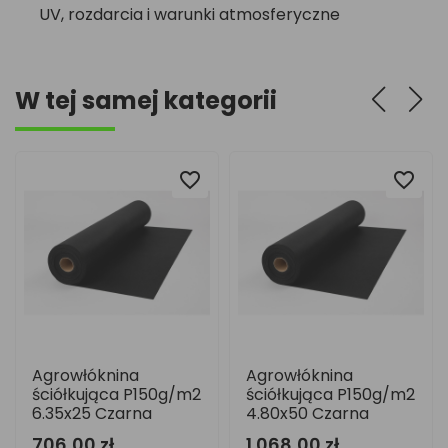
UV, rozdarcia i warunki atmosferyczne
W tej samej kategorii
favorite_border
favorite_border
favorite_border
favorite_border
Agrowłóknina
Agrowłóknina
ściółkująca P150g/m2
ściółkująca P150g/m2
6.35x25 Czarna
4.80x50 Czarna
706,00 zł
1 068,00 zł