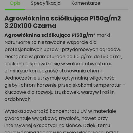
Opis
Specyfikacja
Komentarze
Agrowłóknina sciółkująca P150g/m2
3.20x100 Czarna
Agrowłóknina sciółkująca P150g/m²
marki
NaturSorte to niezawodne wsparcie dla
profesjonalnych upraw i przydomowych ogrodów.
Dostępna w gramaturach od 50 g/m² do 150 g/m²,
doskonale sprawdza się w walce z chwastami,
eliminując konieczność stosowania chemii.
Jednocześnie utrzymuje optymalną wilgotność
gleby i chroni korzenie przed skokami temperatur –
kluczowe dla rozwoju truskawek, warzyw i roślin
ozdobnych.
Wysoka zawartość koncentratu UV w materiale
gwarantuje wyjątkową trwałość, nawet przy
intensywnej ekspozycji na słońce. Dzięki temu
agrowłóknina zachowuje swoje właściwości przez