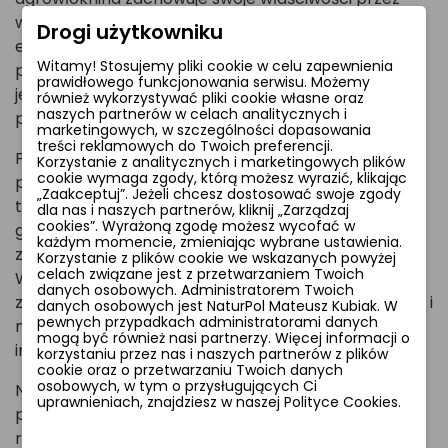
wiele sezonów, co znacząco obniża koszty
Drogi użytkowniku
eksploatacji. Jej struktura przepuszcza wodę i
Witamy! Stosujemy pliki cookie w celu zapewnienia
powietrze, zapobiegając przegrzaniu roślin, a
prawidłowego funkcjonowania serwisu. Możemy
jednocześnie tworzy barierę dla szkodników i
również wykorzystywać pliki cookie własne oraz
naszych partnerów w celach analitycznych i
patogenów.
marketingowych, w szczególności dopasowania
treści reklamowych do Twoich preferencji.
Produkt jest lekki i łatwy w montażu – można go
Korzystanie z analitycznych i marketingowych plików
cookie wymaga zgody, którą możesz wyrazić, klikając
precyzyjnie dopasować do kształtu grządek lub
„Zaakceptuj”. Jeżeli chcesz dostosować swoje zgody
tuneli foliowych. Sprawdza się zarówno w dużych
dla nas i naszych partnerów, kliknij „Zarządzaj
cookies”. Wyrażoną zgodę możesz wycofać w
gospodarstwach, jak i małych uprawach,
każdym momencie, zmieniając wybrane ustawienia.
zapewniając równomierny wzrost plonów.
Korzystanie z plików cookie we wskazanych powyżej
celach związane jest z przetwarzaniem Twoich
Wybierając gramaturę 100 g/m² lub 150 g/m²,
danych osobowych. Administratorem Twoich
zyskujesz dodatkową ochronę przed silnym wiatrem i
danych osobowych jest NaturPol Mateusz Kubiak. W
pewnych przypadkach administratorami danych
mrozem, idealną dla roślin wymagających
mogą być również nasi partnerzy. Więcej informacji o
intensywnej pielęgnacji.
korzystaniu przez nas i naszych partnerów z plików
cookie oraz o przetwarzaniu Twoich danych
osobowych, w tym o przysługujących Ci
NaturSorte to połączenie najnowszych technologii z
uprawnieniach, znajdziesz w naszej Polityce Cookies.
przystępną ceną. Inwestując w tę agrowłókninę,
redukujesz straty plonów, oszczędzasz czas na