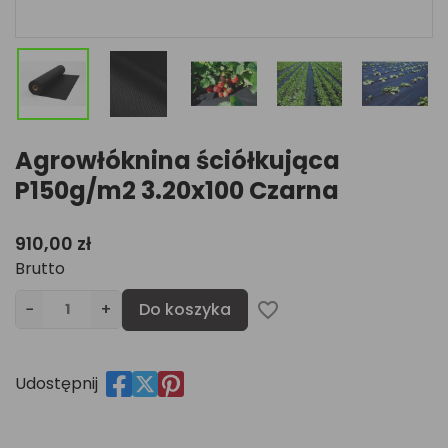
Agrowłóknina ściółkująca
P150g/m2 3.20x100 Czarna
910,00 zł
Brutto
−
+
Do koszyka
favorite_border
Udostępnij