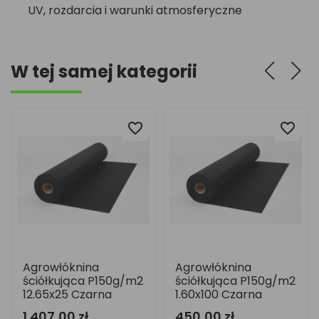
UV, rozdarcia i warunki atmosferyczne
W tej samej kategorii
favorite_border
favorite_border
favorite_border
favorite_border
łóknina
Agrowłóknina
Agrowłó
kująca P150g/m2
ściółkująca P150g/m2
ściółku
x25 Czarna
1.60x100 Czarna
9.60x25
,00 zł
450,00 zł
1 070,00