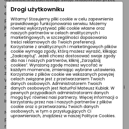
wiele sezonów, co znacząco obniża koszty
Drogi użytkowniku
eksploatacji. Jej struktura przepuszcza wodę i
Witamy! Stosujemy pliki cookie w celu zapewnienia
powietrze, zapobiegając przegrzaniu roślin, a
prawidłowego funkcjonowania serwisu. Możemy
jednocześnie tworzy barierę dla szkodników i
również wykorzystywać pliki cookie własne oraz
naszych partnerów w celach analitycznych i
patogenów.
marketingowych, w szczególności dopasowania
treści reklamowych do Twoich preferencji.
Produkt jest lekki i łatwy w montażu – można go
Korzystanie z analitycznych i marketingowych plików
cookie wymaga zgody, którą możesz wyrazić, klikając
precyzyjnie dopasować do kształtu grządek lub
„Zaakceptuj”. Jeżeli chcesz dostosować swoje zgody
tuneli foliowych. Sprawdza się zarówno w dużych
dla nas i naszych partnerów, kliknij „Zarządzaj
cookies”. Wyrażoną zgodę możesz wycofać w
gospodarstwach, jak i małych uprawach,
każdym momencie, zmieniając wybrane ustawienia.
zapewniając równomierny wzrost plonów.
Korzystanie z plików cookie we wskazanych powyżej
celach związane jest z przetwarzaniem Twoich
Wybierając gramaturę 100 g/m² lub 150 g/m²,
danych osobowych. Administratorem Twoich
zyskujesz dodatkową ochronę przed silnym wiatrem i
danych osobowych jest NaturPol Mateusz Kubiak. W
pewnych przypadkach administratorami danych
mrozem, idealną dla roślin wymagających
mogą być również nasi partnerzy. Więcej informacji o
intensywnej pielęgnacji.
korzystaniu przez nas i naszych partnerów z plików
cookie oraz o przetwarzaniu Twoich danych
osobowych, w tym o przysługujących Ci
NaturSorte to połączenie najnowszych technologii z
uprawnieniach, znajdziesz w naszej Polityce Cookies.
przystępną ceną. Inwestując w tę agrowłókninę,
redukujesz straty plonów, oszczędzasz czas na