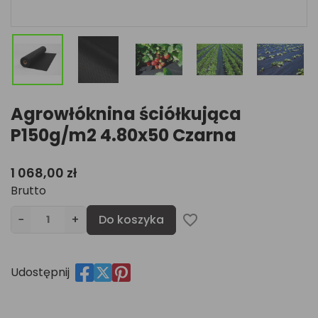
Agrowłóknina ściółkująca
P150g/m2 4.80x50 Czarna
1 068,00 zł
Brutto
−
+
Do koszyka
favorite_border
Udostępnij