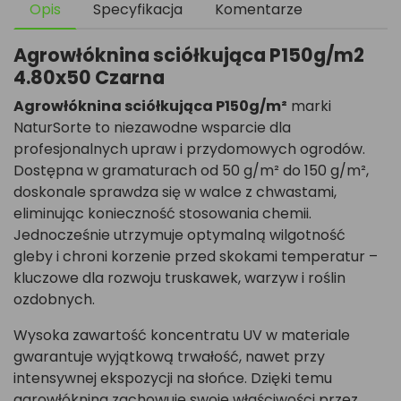
Opis
Specyfikacja
Komentarze
Agrowłóknina sciółkująca P150g/m2
4.80x50 Czarna
Agrowłóknina sciółkująca P150g/m²
marki
NaturSorte to niezawodne wsparcie dla
profesjonalnych upraw i przydomowych ogrodów.
Dostępna w gramaturach od 50 g/m² do 150 g/m²,
doskonale sprawdza się w walce z chwastami,
eliminując konieczność stosowania chemii.
Jednocześnie utrzymuje optymalną wilgotność
gleby i chroni korzenie przed skokami temperatur –
kluczowe dla rozwoju truskawek, warzyw i roślin
ozdobnych.
Wysoka zawartość koncentratu UV w materiale
gwarantuje wyjątkową trwałość, nawet przy
intensywnej ekspozycji na słońce. Dzięki temu
agrowłóknina zachowuje swoje właściwości przez