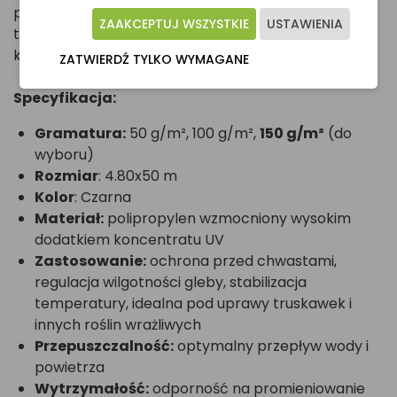
pielęgnację i dbasz o ekologię. To rozwiązanie dla
ZAAKCEPTUJ WSZYSTKIE
USTAWIENIA
tych, którzy stawiają na jakość i długoterminowe
korzyści!
ZATWIERDŹ TYLKO WYMAGANE
Specyfikacja:
Gramatura:
50 g/m², 100 g/m²,
150 g/m²
(do
wyboru)
Rozmiar
: 4.80x50 m
Kolor
: Czarna
Materiał:
polipropylen wzmocniony wysokim
dodatkiem koncentratu UV
Zastosowanie:
ochrona przed chwastami,
regulacja wilgotności gleby, stabilizacja
temperatury, idealna pod uprawy truskawek i
innych roślin wrażliwych
Przepuszczalność:
optymalny przepływ wody i
powietrza
Wytrzymałość:
odporność na promieniowanie