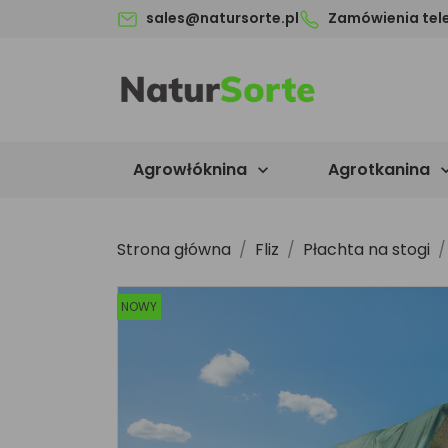
sales@natursorte.pl
Zamówienia tel
Agrowłóknina
Agrotkanina

Strona główna
Fliz
Płachta na stogi
NOWY