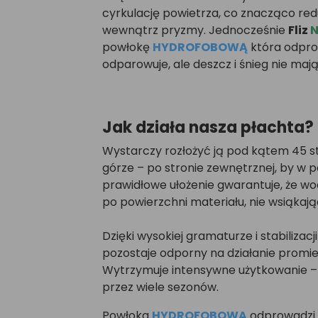
cyrkulację powietrza, co znacząco redu
wewnątrz pryzmy. Jednocześnie
Fliz
N
powłokę
HYDROFOBOWĄ
która odpro
odparowuje, ale deszcz i śnieg nie ma
Jak działa nasza płachta?
Wystarczy rozłożyć ją pod kątem 45 sto
górze – po stronie zewnętrznej, by w pe
prawidłowe ułożenie gwarantuje, że 
po powierzchni materiału, nie wsiąkają
Dzięki wysokiej gramaturze i stabilizacj
pozostaje odporny na działanie promie
Wytrzymuje intensywne użytkowanie – ni
przez wiele sezonów.
Powłoka
HYDROFOBOWA
odprowadzi 