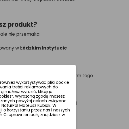
sz produkt?
 ale nie przemaka
stowany w
Łódzkim Instytucie
zez kilka sezonów
nym producentem w kraju oferującym tego
ównież wykorzystywać pliki cookie
wania treści reklamowych do
adanie i możliwość mocowania bez
ą możesz wyrazić, klikając
 cookies”. Wyrażoną zgodę możesz
azanych powyżej celach związane
 idealna zarówno na deszcz, jak i
NaturPol Mateusz Kubiak. W
 o korzystaniu przez nas i naszych
 Ci uprawnieniach, znajdziesz w