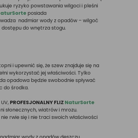
kuje ryzyko powstawania wilgoci i pleśni
aturSorte
posiada
wadza nadmiar wody z opadów – wilgoć
ją dostępu do wnętrza stogu.
pni i upewnić się, że szew znajduje się na
łni wykorzystać jej właściwości. Tylko
woda opadowa będzie swobodnie spływać
c do środka.
i UV,
PROFESJONALNY FLIZ
NaturSorte
ni słonecznych, wiatrów i mrozu.
e rwie się i nie traci swoich właściwości
nadmiar wody z opadów deszczu.