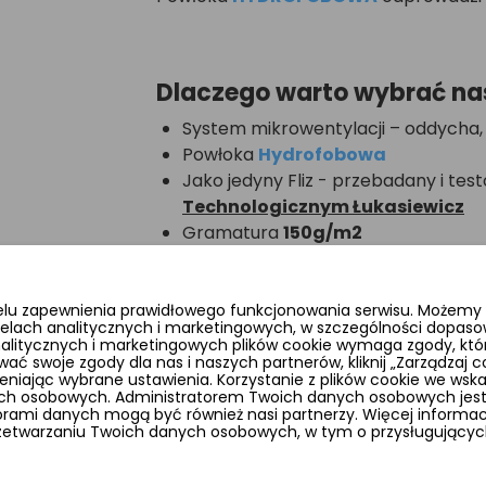
Dlaczego warto wybrać na
System mikrowentylacji – oddycha,
Powłoka
Hydrofobowa
Jako jedyny Fliz - przebadany i te
Technologicznym Łukasiewicz
Gramatura
150g/m2
Stabilizacja UV – trwałość nawet pr
Polska produkcja – jesteśmy jedy
typu rozwiązanie
elu zapewnienia prawidłowego funkcjonowania serwisu. Możemy r
elach analitycznych i marketingowych, w szczególności dopaso
Łatwe użytkowanie – szybkie rozkł
analitycznych i marketingowych plików cookie wymaga zgody, któr
uszkadzania materiału
wać swoje zgody dla nas i naszych partnerów, kliknij „Zarządzaj
ając wybrane ustawienia. Korzystanie z plików cookie we wsk
Odporność na ekstremalne warunki –
ych osobowych. Administratorem Twoich danych osobowych jest 
siarczysty mróz
ami danych mogą być również nasi partnerzy. Więcej informacji
rzetwarzaniu Twoich danych osobowych, w tym o przysługujących
Gwarancja - 24 miesiące