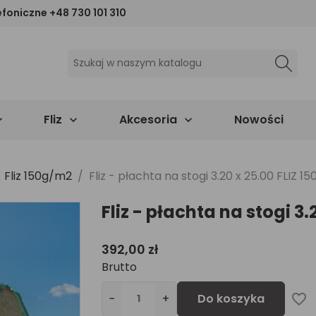
efoniczne
+48 730 101 310
Fliz
Akcesoria
Nowości



Fliz 150g/m2
Fliz - płachta na stogi 3.20 x 25.00 FLIZ 1
Fliz - płachta na stogi 3.
392,00 zł
Brutto
−
+
Do koszyka
favorite_border