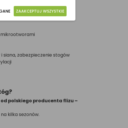
AGANE
ZAAKCEPTUJ WSZYSTKIE
 z mikrootworami
 i siana, zabezpieczenie stogów
lacji
tóg?
od polskiego producenta flizu –
 na kilka sezonów.