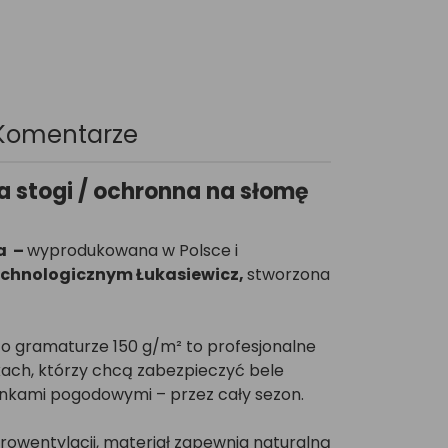
Komentarze
a stogi / ochronna na słomę
na
–
wyprodukowana w Polsce i
echnologicznym Łukasiewicz
,
stworzona
o gramaturze 150 g/m² to profesjonalne
kach, którzy chcą zabezpieczyć bele
nkami pogodowymi – przez cały sezon.
owentylacji, materiał zapewnia naturalną