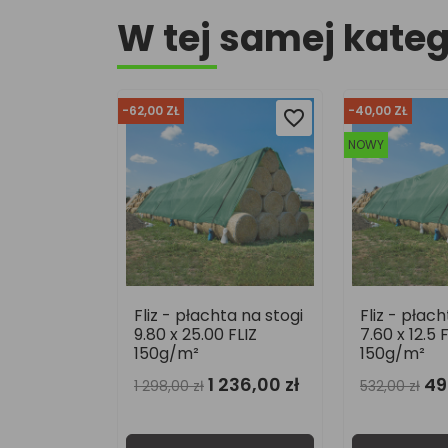
W tej samej kateg
-40,00 ZŁ
NOWY
favorite_border
favorite_border
favorite_border
favorite_border
NOWY
ta na stogi
Fliz - płachta na stogi
Fliz - płac
 FLIZ
7.60 x 12.5 FLIZ
7.60 x 25.00
150g/m²
150g/m²
236,00 zł
492,00 zł
1 007,00 z
532,00 zł