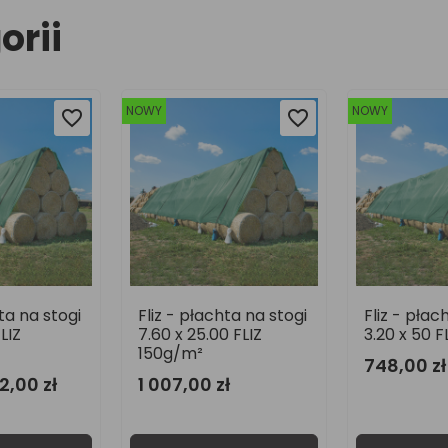
orii
NOWY
-54,00 ZŁ
favorite_border
favorite_border
favorite_border
favorite_border
hta na stogi
Fliz - płachta na stogi
Fliz - płac
 FLIZ
3.20 x 50 FLIZ 150g/m²
10.40 x 12.5
150g/m²
748,00 zł
ł
6
728,00 zł