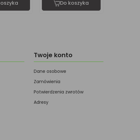
koszyka
Do koszyka
Do 
Twoje konto
Dane osobowe
Zamówienia
Potwierdzenia zwrotów
Adresy
s