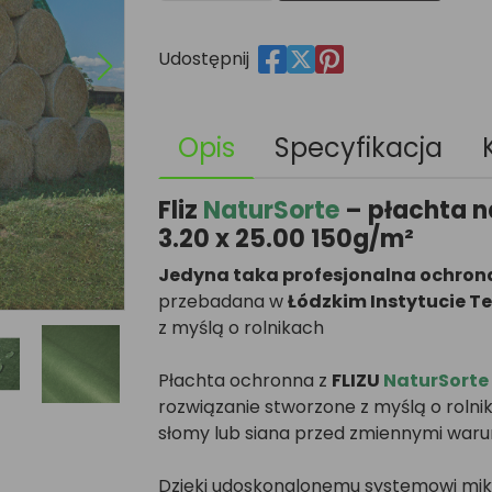
Udostępnij
Opis
Specyfikacja
Fliz
NaturSorte
– płachta n
3.20 x 25.00 150g/m²
Jedyna taka profesjonalna ochro
przebadana w
Łódzkim Instytucie T
z myślą o rolnikach
Płachta ochronna z
FLIZU
NaturSorte
rozwiązanie stworzone z myślą o rolni
słomy lub siana przed zmiennymi waru
Dzięki udoskonalonemu systemowi mikr