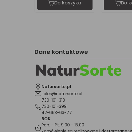
oszyka
Do koszyka
Do k
Dane kontaktowe
Natursorte.pl
sales@natursorte.pl
730-101-310
730-101-399
42-663-63-77
BOK
Pon. - Pt. 9.00 - 15.00
Zamówienie są realizowane i dostarczane w