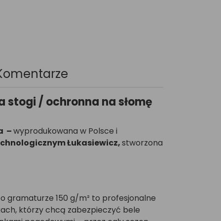
Komentarze
a stogi / ochronna na słomę
na
–
wyprodukowana w Polsce i
echnologicznym Łukasiewicz
,
stworzona
o gramaturze 150 g/m² to profesjonalne
kach, którzy chcą zabezpieczyć bele