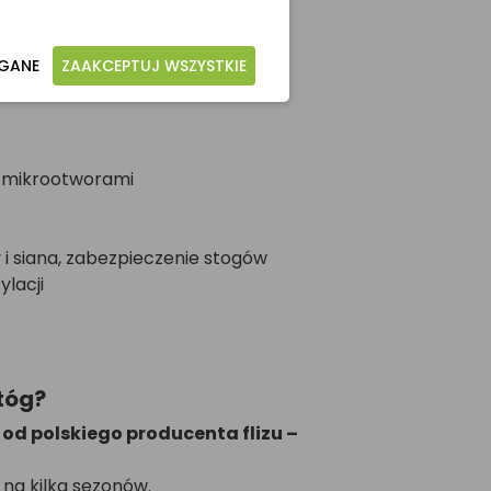
AGANE
ZAAKCEPTUJ WSZYSTKIE
 z mikrootworami
 i siana, zabezpieczenie stogów
lacji
tóg?
od polskiego producenta flizu –
 na kilka sezonów.