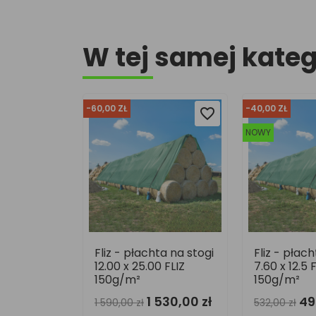
W tej samej kateg
-40,00 ZŁ
NOWY
favorite_border
favorite_border
favorite_border
favorite_border
NOWY
ta na stogi
Fliz - płachta na stogi
Fliz - płac
0 FLIZ
7.60 x 12.5 FLIZ
7.60 x 25.00
150g/m²
150g/m²
530,00 zł
492,00 zł
1 007,00 z
532,00 zł