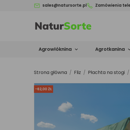
sales@natursorte.pl
Zamówienia tel
Agrowłóknina
Agrotkanina

Strona główna
Fliz
Płachta na stogi
-62,00 ZŁ