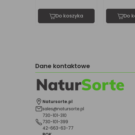
oszyka
Do koszyka
Do k
Dane kontaktowe
Natursorte.pl
sales@natursorte.pl
730-101-310
730-101-399
42-663-63-77
BOK