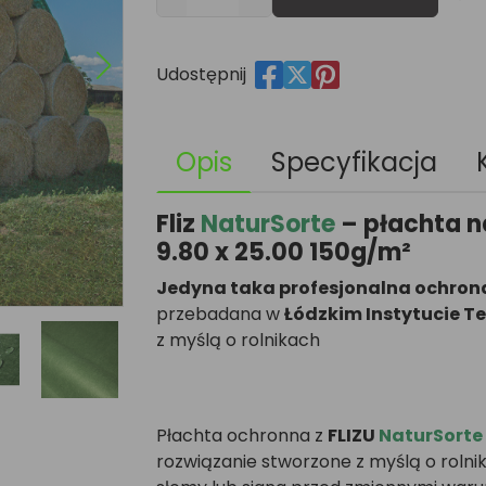
Udostępnij
Opis
Specyfikacja
Fliz
NaturSorte
– płachta n
9.80 x 25.00 150g/m²
Jedyna taka profesjonalna ochro
przebadana w
Łódzkim Instytucie T
z myślą o rolnikach
Płachta ochronna z
FLIZU
NaturSorte
rozwiązanie stworzone z myślą o rolni