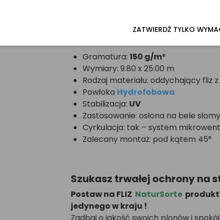
ZATWIERDŹ TYLKO WYM
Specyfikacja techniczna
Gramatura:
150 g/m²
Wymiary: 9.80 x 25.00 m
Rodzaj materiału: oddychający fliz
Powłoka
Hydrofobowa
Stabilizacja:
UV
Zastosowanie: osłona na bele słomy
Cyrkulacja: tak – system mikrowenty
Zalecany montaż: pod kątem 45°
Szukasz trwałej ochrony na s
Postaw na FLIZ
NaturSorte
produkt 
jedynego w kraju !
Zadbaj o jakość swoich plonów i spokój