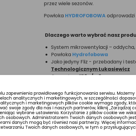
przez wiele sezonów.
Powłoka
HYDROFOBOWA
odprowadzi
Dlaczego warto wybrać nasz prod
System mikrowentylacji – oddycha,
Powłoka
Hydrofobowa
Jako jedyny Fliz - przebadany i te
Technologicznym Łukasiewicz
Gramatura
150g/m2
Stabilizacja UV – trwałość nawet pr
Polska produkcja – jesteśmy jedy
elu zapewnienia prawidłowego funkcjonowania serwisu. Możemy r
typu rozwiązanie
elach analitycznych i marketingowych, w szczególności dopaso
analitycznych i marketingowych plików cookie wymaga zgody, któr
Łatwe użytkowanie – szybkie rozkł
wać swoje zgody dla nas i naszych partnerów, kliknij „Zarządzaj
uszkadzania materiału
ając wybrane ustawienia. Korzystanie z plików cookie we wsk
ych osobowych. Administratorem Twoich danych osobowych jest 
Odporność na ekstremalne warunki –
ami danych mogą być również nasi partnerzy. Więcej informacji
siarczysty mróz
rzetwarzaniu Twoich danych osobowych, w tym o przysługujących
Gwarancja - 24 miesiące