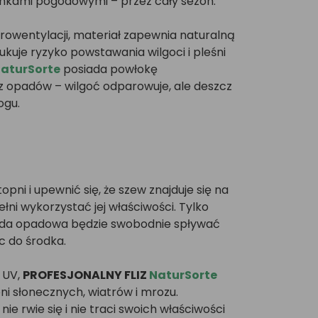
nkami pogodowymi – przez cały sezon.
owentylacji, materiał zapewnia naturalną
kuje ryzyko powstawania wilgoci i pleśni
aturSorte
posiada powłokę
 opadów – wilgoć odparowuje, ale deszcz
ogu.
pni i upewnić się, że szew znajduje się na
łni wykorzystać jej właściwości. Tylko
woda opadowa będzie swobodnie spływać
c do środka.
i UV,
PROFESJONALNY FLIZ
NaturSorte
ni słonecznych, wiatrów i mrozu.
e rwie się i nie traci swoich właściwości