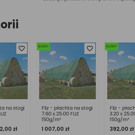
orii
NOWY
NOWY
favorite_border
favorite_border
favorite_border
favorite_border
hta na stogi
Fliz - płachta na stogi
Fliz - płac
 FLIZ
3.20 x 25.00 FLIZ
3.20 x 50 
150g/m²
748,00 zł
ł
392,00 zł