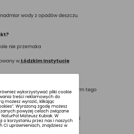
 nadmiar wody z opadów deszczu.
ukt?
 ale nie przemaka
stowany w
Łódzkim Instytucie
zez kilka sezonów
nym producentem w kraju oferującym tego
ównież wykorzystywać pliki cookie
wania treści reklamowych do
ą możesz wyrazić, klikając
adanie i możliwość mocowania bez
 cookies”. Wyrażoną zgodę możesz
azanych powyżej celach związane
NaturPol Mateusz Kubiak. W
 idealna zarówno na deszcz, jak i
 o korzystaniu przez nas i naszych
 Ci uprawnieniach, znajdziesz w