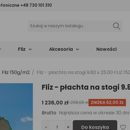
efoniczne
+48 730 101 310
Fliz
Akcesoria
Nowości



Fliz 150g/m2
Fliz - płachta na stogi 9.80 x 25.00 FLIZ 1
Fliz - płachta na stogi 9.
1 236,00 zł
ZNIŻKA 62,00 ZŁ
1 298,00 zł
Brutto
Najniższa cena w okresie 30 dn
−
+
Do koszyka
favorite_border