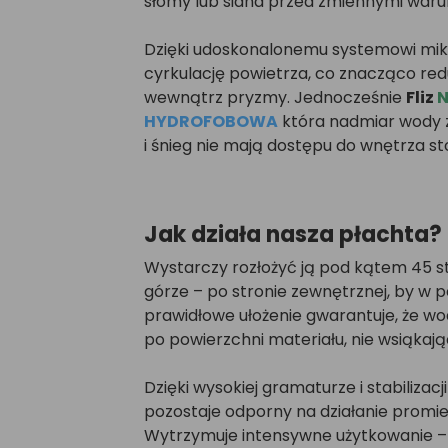
słomy lub siana przed zmiennymi waru
Dzięki udoskonalonemu systemowi mikr
cyrkulację powietrza, co znacząco redu
wewnątrz pryzmy. Jednocześnie
Fliz
N
HYDROFOBOWA
która nadmiar wody z
i śnieg nie mają dostępu do wnętrza st
Jak działa nasza płachta?
Wystarczy rozłożyć ją pod kątem 45 sto
górze – po stronie zewnętrznej, by w pe
prawidłowe ułożenie gwarantuje, że 
po powierzchni materiału, nie wsiąkają
Dzięki wysokiej gramaturze i stabilizacj
pozostaje odporny na działanie promie
Wytrzymuje intensywne użytkowanie – ni