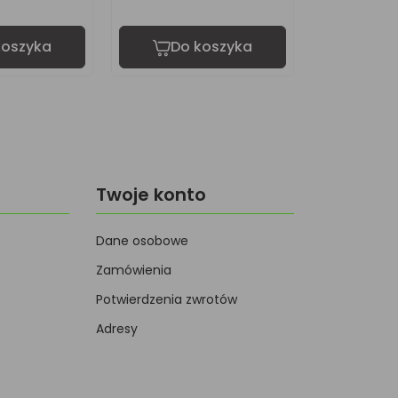
koszyka
Do koszyka
Do 
Twoje konto
Dane osobowe
Zamówienia
Potwierdzenia zwrotów
Adresy
s