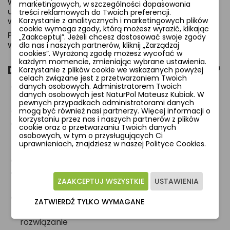
wiatrów i mrozu. Wytrzymuje intensywne
marketingowych, w szczególności dopasowania
użytkowanie – nie rwie się i nie traci swoich
treści reklamowych do Twoich preferencji.
właściwości przez wiele sezonów
Korzystanie z analitycznych i marketingowych plików
cookie wymaga zgody, którą możesz wyrazić, klikając
Powłoka
HYDROFOBOWA
odprowadzi nadmiar
„Zaakceptuj”. Jeżeli chcesz dostosować swoje zgody
wody z opadów deszczu.
dla nas i naszych partnerów, kliknij „Zarządzaj
cookies”. Wyrażoną zgodę możesz wycofać w
każdym momencie, zmieniając wybrane ustawienia.
Dlaczego warto wybrać nasz produkt ?
Korzystanie z plików cookie we wskazanych powyżej
celach związane jest z przetwarzaniem Twoich
System mikrowentylacji – oddycha, ale nie
danych osobowych. Administratorem Twoich
danych osobowych jest NaturPol Mateusz Kubiak. W
przemaka
pewnych przypadkach administratorami danych
Powłoka
Hydrofobowa
mogą być również nasi partnerzy. Więcej informacji o
korzystaniu przez nas i naszych partnerów z plików
Jako jedyny Fliz - przebadany i testowany w
cookie oraz o przetwarzaniu Twoich danych
Łódzkim Instytucie Technologicznym
osobowych, w tym o przysługujących Ci
uprawnieniach, znajdziesz w naszej Polityce Cookies.
Łukasiewicz.
Gramatura
150g/m2
Stabilizacja UV – trwałość nawet przez kilka
ZAAKCEPTUJ WSZYSTKIE
USTAWIENIA
sezonów
Polska produkcja – jesteśmy jedynym
ZATWIERDŹ TYLKO WYMAGANE
producentem w kraju oferującym tego typu
rozwiązanie