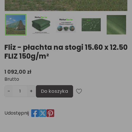
Fliz - płachta na stogi 15.60 x 12.50
FLIZ 150g/m²
1 092,00 zł
Brutto
−
+
Do koszyka
favorite_border
Udostępnij