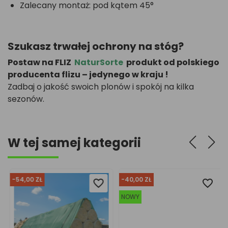
Zalecany montaż: pod kątem 45°
Szukasz trwałej ochrony na stóg?
Postaw na FLIZ
NaturSorte
produkt od polskiego
producenta flizu – jedynego w kraju !
Zadbaj o jakość swoich plonów i spokój na kilka
sezonów.
W tej samej kategorii
-54,00 ZŁ
-40,00 ZŁ
favorite_border
favorite_border
favorite_border
favorite_border
NOWY